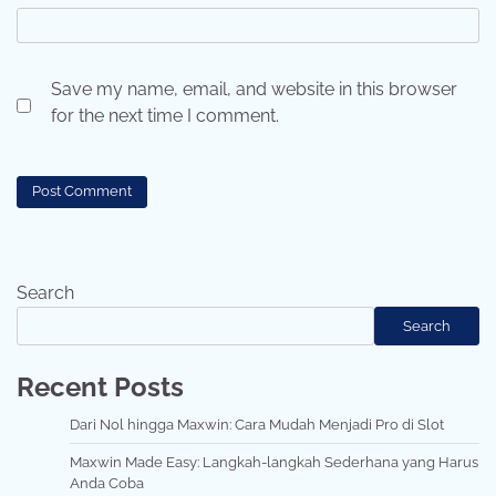
Save my name, email, and website in this browser
for the next time I comment.
Search
Search
Recent Posts
Dari Nol hingga Maxwin: Cara Mudah Menjadi Pro di Slot
Maxwin Made Easy: Langkah-langkah Sederhana yang Harus
Anda Coba