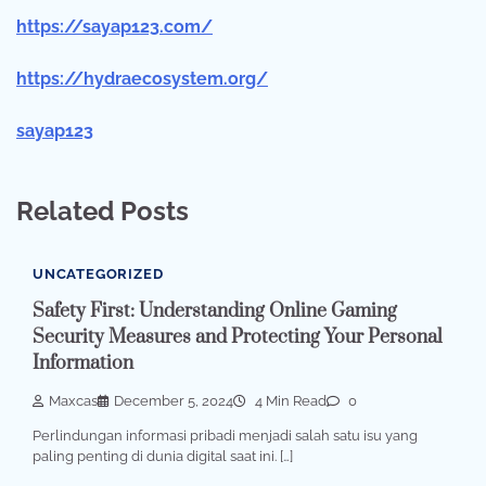
https://sayap123.com/
https://hydraecosystem.org/
sayap123
Related Posts
UNCATEGORIZED
Safety First: Understanding Online Gaming
Security Measures and Protecting Your Personal
Information
Maxcas
December 5, 2024
4 Min Read
0
Perlindungan informasi pribadi menjadi salah satu isu yang
paling penting di dunia digital saat ini. […]