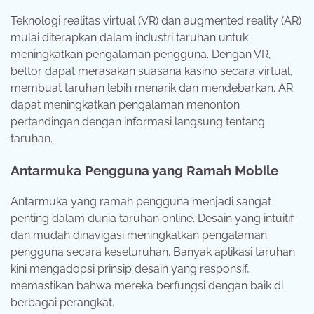
Teknologi realitas virtual (VR) dan augmented reality (AR)
mulai diterapkan dalam industri taruhan untuk
meningkatkan pengalaman pengguna. Dengan VR,
bettor dapat merasakan suasana kasino secara virtual,
membuat taruhan lebih menarik dan mendebarkan. AR
dapat meningkatkan pengalaman menonton
pertandingan dengan informasi langsung tentang
taruhan.
Antarmuka Pengguna yang Ramah Mobile
Antarmuka yang ramah pengguna menjadi sangat
penting dalam dunia taruhan online. Desain yang intuitif
dan mudah dinavigasi meningkatkan pengalaman
pengguna secara keseluruhan. Banyak aplikasi taruhan
kini mengadopsi prinsip desain yang responsif,
memastikan bahwa mereka berfungsi dengan baik di
berbagai perangkat.