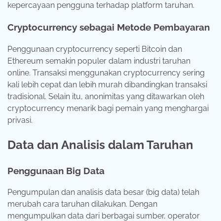
kepercayaan pengguna terhadap platform taruhan.
Cryptocurrency sebagai Metode Pembayaran
Penggunaan cryptocurrency seperti Bitcoin dan
Ethereum semakin populer dalam industri taruhan
online. Transaksi menggunakan cryptocurrency sering
kali lebih cepat dan lebih murah dibandingkan transaksi
tradisional. Selain itu, anonimitas yang ditawarkan oleh
cryptocurrency menarik bagi pemain yang menghargai
privasi.
Data dan Analisis dalam Taruhan
Penggunaan Big Data
Pengumpulan dan analisis data besar (big data) telah
merubah cara taruhan dilakukan. Dengan
mengumpulkan data dari berbagai sumber, operator