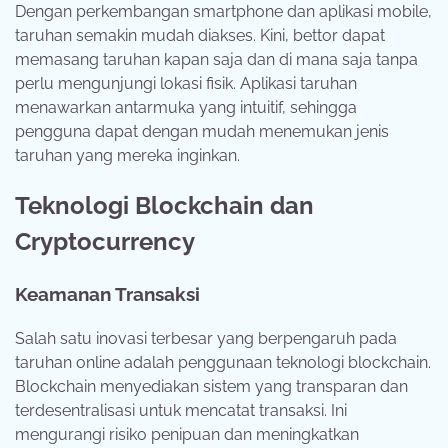
Dengan perkembangan smartphone dan aplikasi mobile,
taruhan semakin mudah diakses. Kini, bettor dapat
memasang taruhan kapan saja dan di mana saja tanpa
perlu mengunjungi lokasi fisik. Aplikasi taruhan
menawarkan antarmuka yang intuitif, sehingga
pengguna dapat dengan mudah menemukan jenis
taruhan yang mereka inginkan.
Teknologi Blockchain dan
Cryptocurrency
Keamanan Transaksi
Salah satu inovasi terbesar yang berpengaruh pada
taruhan online adalah penggunaan teknologi blockchain.
Blockchain menyediakan sistem yang transparan dan
terdesentralisasi untuk mencatat transaksi. Ini
mengurangi risiko penipuan dan meningkatkan