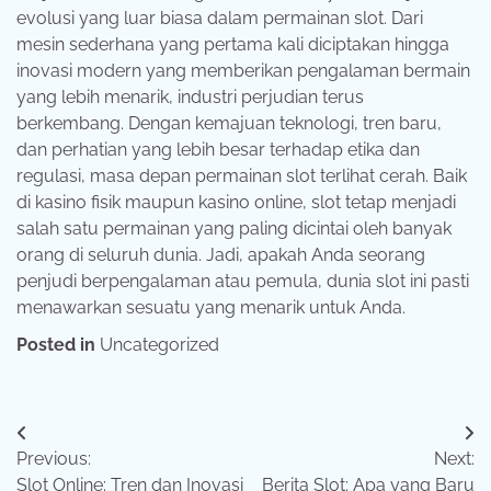
evolusi yang luar biasa dalam permainan slot. Dari
mesin sederhana yang pertama kali diciptakan hingga
inovasi modern yang memberikan pengalaman bermain
yang lebih menarik, industri perjudian terus
berkembang. Dengan kemajuan teknologi, tren baru,
dan perhatian yang lebih besar terhadap etika dan
regulasi, masa depan permainan slot terlihat cerah. Baik
di kasino fisik maupun kasino online, slot tetap menjadi
salah satu permainan yang paling dicintai oleh banyak
orang di seluruh dunia. Jadi, apakah Anda seorang
penjudi berpengalaman atau pemula, dunia slot ini pasti
menawarkan sesuatu yang menarik untuk Anda.
Posted in
Uncategorized
Post
Previous:
Next:
navigation
Slot Online: Tren dan Inovasi
Berita Slot: Apa yang Baru