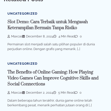
UNCATEGORIZED
Slot Demo: Cara Terbaik untuk Mengasah
Keterampilan Bermain Tanpa Risiko
Maxcas
December 8, 2024
4 Min Read
0
Permainan slot menjadi salah satu pilihan populer di dunia
perjudian online. Dengan grafis yang menarik, […]
UNCATEGORIZED
The Benefits of Online Gaming: How Playing
Video Games Can Improve Cognitive Skills and
Social Connections
Maxcas
December 2, 2024
5 Min Read
0
Dalam beberapa tahun terakhir, dunia game online telah
berkembang pesat, menarik perhatian jutaan orang di […]