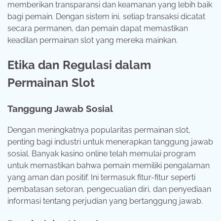
memberikan transparansi dan keamanan yang lebih baik
bagi pemain. Dengan sistem ini, setiap transaksi dicatat
secara permanen, dan pemain dapat memastikan
keadilan permainan slot yang mereka mainkan.
Etika dan Regulasi dalam
Permainan Slot
Tanggung Jawab Sosial
Dengan meningkatnya popularitas permainan slot,
penting bagi industri untuk menerapkan tanggung jawab
sosial. Banyak kasino online telah memulai program
untuk memastikan bahwa pemain memiliki pengalaman
yang aman dan positif. Ini termasuk fitur-fitur seperti
pembatasan setoran, pengecualian diri, dan penyediaan
informasi tentang perjudian yang bertanggung jawab.