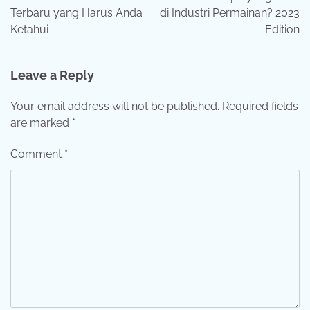
Terbaru yang Harus Anda
di Industri Permainan? 2023
Ketahui
Edition
Leave a Reply
Your email address will not be published.
Required fields
are marked
*
Comment
*