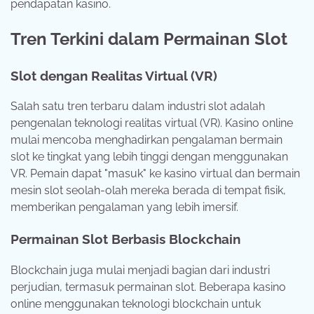
pendapatan kasino.
Tren Terkini dalam Permainan Slot
Slot dengan Realitas Virtual (VR)
Salah satu tren terbaru dalam industri slot adalah
pengenalan teknologi realitas virtual (VR). Kasino online
mulai mencoba menghadirkan pengalaman bermain
slot ke tingkat yang lebih tinggi dengan menggunakan
VR. Pemain dapat "masuk" ke kasino virtual dan bermain
mesin slot seolah-olah mereka berada di tempat fisik,
memberikan pengalaman yang lebih imersif.
Permainan Slot Berbasis Blockchain
Blockchain juga mulai menjadi bagian dari industri
perjudian, termasuk permainan slot. Beberapa kasino
online menggunakan teknologi blockchain untuk