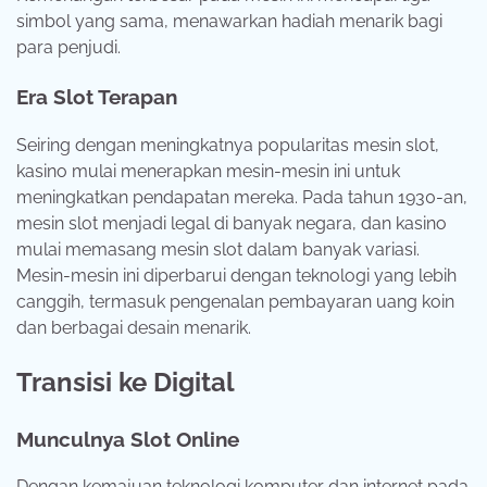
simbol yang sama, menawarkan hadiah menarik bagi
para penjudi.
Era Slot Terapan
Seiring dengan meningkatnya popularitas mesin slot,
kasino mulai menerapkan mesin-mesin ini untuk
meningkatkan pendapatan mereka. Pada tahun 1930-an,
mesin slot menjadi legal di banyak negara, dan kasino
mulai memasang mesin slot dalam banyak variasi.
Mesin-mesin ini diperbarui dengan teknologi yang lebih
canggih, termasuk pengenalan pembayaran uang koin
dan berbagai desain menarik.
Transisi ke Digital
Munculnya Slot Online
Dengan kemajuan teknologi komputer dan internet pada