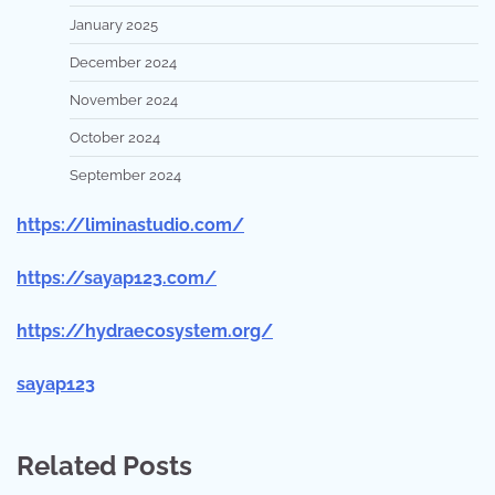
January 2025
December 2024
November 2024
October 2024
September 2024
https://liminastudio.com/
https://sayap123.com/
https://hydraecosystem.org/
sayap123
Related Posts