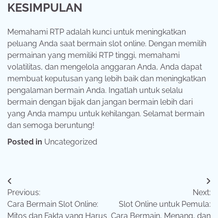
KESIMPULAN
Memahami RTP adalah kunci untuk meningkatkan
peluang Anda saat bermain slot online. Dengan memilih
permainan yang memiliki RTP tinggi, memahami
volatilitas, dan mengelola anggaran Anda, Anda dapat
membuat keputusan yang lebih baik dan meningkatkan
pengalaman bermain Anda. Ingatlah untuk selalu
bermain dengan bijak dan jangan bermain lebih dari
yang Anda mampu untuk kehilangan. Selamat bermain
dan semoga beruntung!
Posted in
Uncategorized
Post
Previous:
Next:
navigation
Cara Bermain Slot Online:
Slot Online untuk Pemula:
Mitos dan Fakta yang Harus
Cara Bermain, Menang, dan