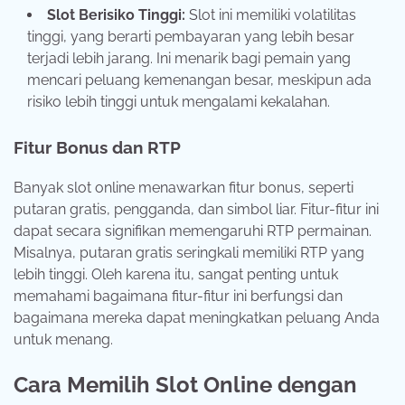
Slot Berisiko Tinggi:
Slot ini memiliki volatilitas
tinggi, yang berarti pembayaran yang lebih besar
terjadi lebih jarang. Ini menarik bagi pemain yang
mencari peluang kemenangan besar, meskipun ada
risiko lebih tinggi untuk mengalami kekalahan.
Fitur Bonus dan RTP
Banyak slot online menawarkan fitur bonus, seperti
putaran gratis, pengganda, dan simbol liar. Fitur-fitur ini
dapat secara signifikan memengaruhi RTP permainan.
Misalnya, putaran gratis seringkali memiliki RTP yang
lebih tinggi. Oleh karena itu, sangat penting untuk
memahami bagaimana fitur-fitur ini berfungsi dan
bagaimana mereka dapat meningkatkan peluang Anda
untuk menang.
Cara Memilih Slot Online dengan