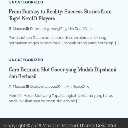
UNCATEGORIZED
From Fantasy to Reality: Success Stories from
Togel Nex4D Players
Maxcas
February 9, 2025
5 Min Read
0
Pendahuluan Dalam dunia perjudian, terutama di bidang
permainan angka seperti togel, banyak orang yang bermimpi […]
UNCATEGORIZED
Cara Bermain Slot Gacor yang Mudah Dipahami
dan Berhasil
Maxcas
October 1, 2024
3 Min Read
0
Memilih Mesin Slot yang Tepat Langkah pertama yang harus
Anda lakukan saat bermain slot adalah […]
Copyright © 2026
Max Cas Method
Theme: Delightful