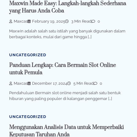
Maxwin Made Easy: Langkah-langkah Sederhana
yang Harus Anda Coba
Maxcas
February 19, 2025
3 Min Read
0
Maxwin adalah salah satu istilah yang banyak digunakan dalam
berbagai konteks, mulai dari game hingga […]
UNCATEGORIZED
Panduan Lengkap: Cara Bermain Slot Online
untuk Pemula
Maxcas
December 17, 2024
5 Min Read
0
Pendahuluan Bermain slot online menjadi salah satu bentuk
hiburan yang paling populer di kalangan penggemar […]
UNCATEGORIZED
Menggunakan Analisis Data untuk Memperbaiki
Keputusan Taruhan Anda