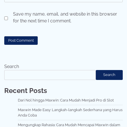
Save my name, email, and website in this browser
for the next time I comment.
Search
Search
Recent Posts
Dari Nol hingga Maxwin: Cara Mudah Menjadi Pro di Slot
Maxwin Made Easy: Langkah-langkah Sederhana yang Harus
Anda Coba
Mengungkap Rahasia: Cara Mudah Mencapai Maxwin dalam