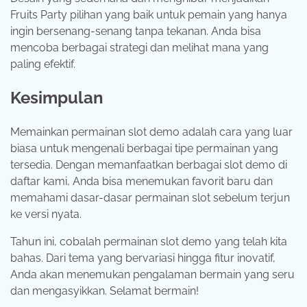
Fruits Party pilihan yang baik untuk pemain yang hanya
ingin bersenang-senang tanpa tekanan. Anda bisa
mencoba berbagai strategi dan melihat mana yang
paling efektif.
Kesimpulan
Memainkan permainan slot demo adalah cara yang luar
biasa untuk mengenali berbagai tipe permainan yang
tersedia. Dengan memanfaatkan berbagai slot demo di
daftar kami, Anda bisa menemukan favorit baru dan
memahami dasar-dasar permainan slot sebelum terjun
ke versi nyata.
Tahun ini, cobalah permainan slot demo yang telah kita
bahas. Dari tema yang bervariasi hingga fitur inovatif,
Anda akan menemukan pengalaman bermain yang seru
dan mengasyikkan. Selamat bermain!