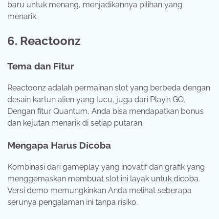
baru untuk menang, menjadikannya pilihan yang
menarik.
6. Reactoonz
Tema dan Fitur
Reactoonz adalah permainan slot yang berbeda dengan
desain kartun alien yang lucu, juga dari Play’n GO.
Dengan fitur Quantum, Anda bisa mendapatkan bonus
dan kejutan menarik di setiap putaran.
Mengapa Harus Dicoba
Kombinasi dari gameplay yang inovatif dan grafik yang
menggemaskan membuat slot ini layak untuk dicoba.
Versi demo memungkinkan Anda melihat seberapa
serunya pengalaman ini tanpa risiko.