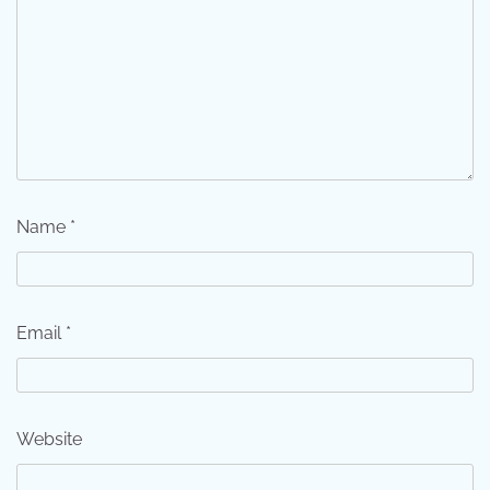
Name
*
Email
*
Website