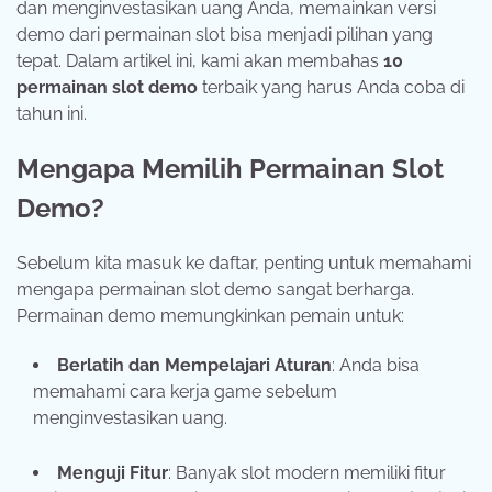
dan menginvestasikan uang Anda, memainkan versi
demo dari permainan slot bisa menjadi pilihan yang
tepat. Dalam artikel ini, kami akan membahas
10
permainan slot demo
terbaik yang harus Anda coba di
tahun ini.
Mengapa Memilih Permainan Slot
Demo?
Sebelum kita masuk ke daftar, penting untuk memahami
mengapa permainan slot demo sangat berharga.
Permainan demo memungkinkan pemain untuk:
Berlatih dan Mempelajari Aturan
: Anda bisa
memahami cara kerja game sebelum
menginvestasikan uang.
Menguji Fitur
: Banyak slot modern memiliki fitur