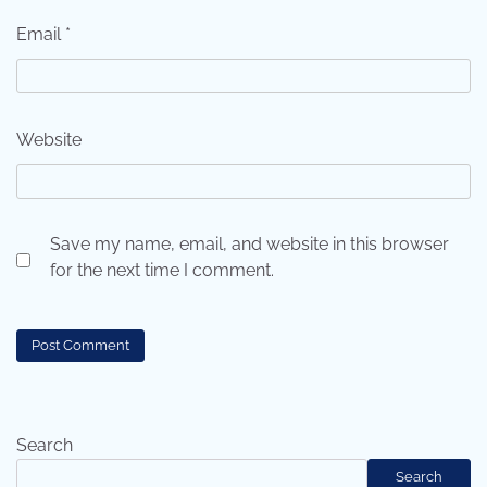
Email
*
Website
Save my name, email, and website in this browser
for the next time I comment.
Search
Search