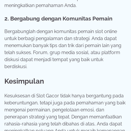
meningkatkan pemahaman Anda.
2. Bergabung dengan Komunitas Pemain
Bergabunglah dengan komunitas pemain slot online
untuk berbagi pengalaman dan strategi. Anda dapat
menemukan banyak tips dan trik dari pemain lain yang
telah sukses. Forum, grup media sosial, atau platform
diskusi dapat menjadi tempat yang baik untuk
berdiskusi.
Kesimpulan
Kesuksesan di Slot Gacor tidak hanya bergantung pada
keberuntungan, tetapi juga pada pemahaman yang baik
mengenai permainan, pengelolaan emosi, dan
penerapan strategi yang tepat. Dengan memanfaatkan
rahasia-rahasia yang telah dibahas di atas, Anda dapat
meningkatkan peluang Anda untuk meraih kemenangan.