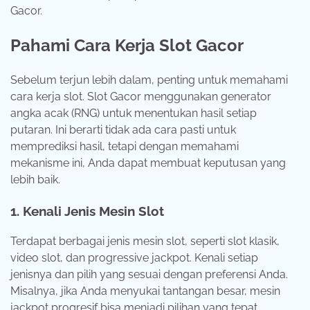
Gacor.
Pahami Cara Kerja Slot Gacor
Sebelum terjun lebih dalam, penting untuk memahami
cara kerja slot. Slot Gacor menggunakan generator
angka acak (RNG) untuk menentukan hasil setiap
putaran. Ini berarti tidak ada cara pasti untuk
memprediksi hasil, tetapi dengan memahami
mekanisme ini, Anda dapat membuat keputusan yang
lebih baik.
1. Kenali Jenis Mesin Slot
Terdapat berbagai jenis mesin slot, seperti slot klasik,
video slot, dan progressive jackpot. Kenali setiap
jenisnya dan pilih yang sesuai dengan preferensi Anda.
Misalnya, jika Anda menyukai tantangan besar, mesin
jackpot progresif bisa menjadi pilihan yang tepat.