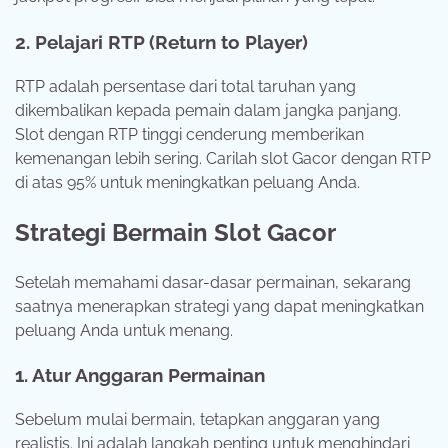
2. Pelajari RTP (Return to Player)
RTP adalah persentase dari total taruhan yang
dikembalikan kepada pemain dalam jangka panjang.
Slot dengan RTP tinggi cenderung memberikan
kemenangan lebih sering. Carilah slot Gacor dengan RTP
di atas 95% untuk meningkatkan peluang Anda.
Strategi Bermain Slot Gacor
Setelah memahami dasar-dasar permainan, sekarang
saatnya menerapkan strategi yang dapat meningkatkan
peluang Anda untuk menang.
1. Atur Anggaran Permainan
Sebelum mulai bermain, tetapkan anggaran yang
realistis. Ini adalah langkah penting untuk menghindari