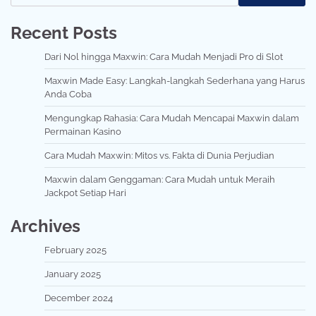
Recent Posts
Dari Nol hingga Maxwin: Cara Mudah Menjadi Pro di Slot
Maxwin Made Easy: Langkah-langkah Sederhana yang Harus
Anda Coba
Mengungkap Rahasia: Cara Mudah Mencapai Maxwin dalam
Permainan Kasino
Cara Mudah Maxwin: Mitos vs. Fakta di Dunia Perjudian
Maxwin dalam Genggaman: Cara Mudah untuk Meraih
Jackpot Setiap Hari
Archives
February 2025
January 2025
December 2024